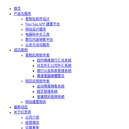
首页
产品与服务
客制化软件设计
Nice Suit APP 建置平台
网站设计服务
电报码中文工具
数位内容销售平台
公关与活动服务
成功案例
客制应用软件类
纽约梅隆银行汇兑系统
台北外汇公司外汇系统
银行公会拆款管理系统
廣達電腦硬體整合
网页应用软件类
运动情报销售系统
园艺管理系统
會議資訊查詢系統
网站建置相关
最新动态
关于红贵宾
公司介绍
经营理念
召募菁英