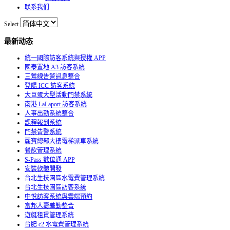
联系我们
Select
最新动态
統一國際訪客系統與授權 APP
國泰置地 A3 訪客系統
三鶯線告警訊息整合
登陽 ICC 訪客系統
大巨蛋大型活動門禁系統
南港 LaLaport 訪客系統
人事出勤系統整合
課程報到系統
門禁告警系統
麗寶總部大樓電梯派車系統
餐飲管理系統
S-Pass 數位通 APP
安裝軟體開發
台北生技園區水電費管理系統
台北生技園區訪客系統
中悅訪客系統與雲端預約
富邦人壽差勤整合
遊艇租賃管理系統
台肥 c2 水電費管理系統