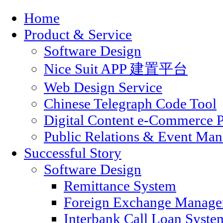
Home
Product & Service
Software Design
Nice Suit APP 建置平台
Web Design Service
Chinese Telegraph Code Tool
Digital Content e-Commerce P
Public Relations & Event Ma
Successful Story
Software Design
Remittance System
Foreign Exchange Manage
Interbank Call Loan Syste