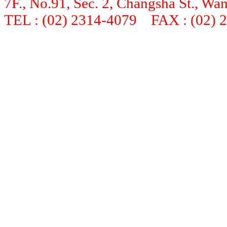
7F., No.91, Sec. 2, Changsha St., Wan
TEL : (02) 2314-4079 FAX : (02) 