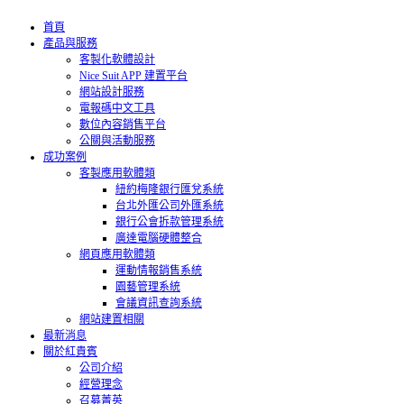
首頁
產品與服務
客製化軟體設計
Nice Suit APP 建置平台
網站設計服務
電報碼中文工具
數位內容銷售平台
公關與活動服務
成功案例
客製應用軟體類
紐約梅隆銀行匯兌系統
台北外匯公司外匯系統
銀行公會拆款管理系統
廣達電腦硬體整合
網頁應用軟體類
運動情報銷售系統
園藝管理系統
會議資訊查詢系統
網站建置相關
最新消息
關於紅貴賓
公司介紹
經營理念
召募菁英