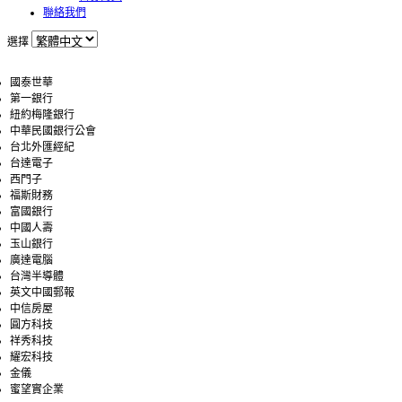
聯絡我們
選擇
國泰世華
第一銀行
紐約梅隆銀行
中華民國銀行公會
台北外匯經紀
台達電子
西門子
福斯財務
富國銀行
中國人壽
玉山銀行
廣達電腦
台灣半導體
英文中國郵報
中信房屋
圓方科技
祥秀科技
耀宏科技
金儀
蜜望實企業