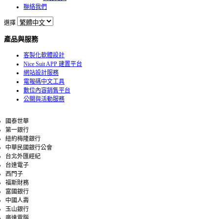
聯絡我們
選擇
產品與服務
客製化軟體設計
Nice Suit APP 建置平台
網站設計服務
電報碼中文工具
數位內容銷售平台
公關與活動服務
國泰世華
第一銀行
紐約梅隆銀行
中華民國銀行公會
台北外匯經紀
台達電子
西門子
福斯財務
富國銀行
中國人壽
玉山銀行
廣達電腦