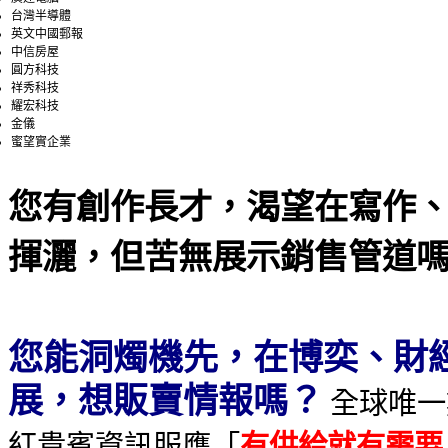
台灣半導體
英文中國郵報
中信房屋
圓方科技
祥秀科技
耀宏科技
金儀
蜜望實企業
您有創作長才，渴望在寫作
揮灑，但苦無展示銷售管道
您能洞燭機先，在博奕、財
展，想販賣情報嗎？
全球唯一
紅貴賓資訊服膺「
有供給就有需要