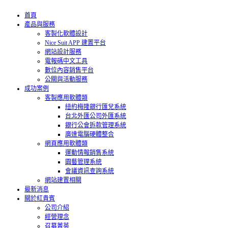
首頁
產品與服務
客製化軟體設計
Nice Suit APP 建置平台
網站設計服務
電報碼中文工具
數位內容銷售平台
公關與活動服務
成功案例
客製應用軟體類
紐約梅隆銀行匯兌系統
台北外匯公司外匯系統
銀行公會拆款管理系統
廣達電腦硬體整合
網頁應用軟體類
運動情報銷售系統
園藝管理系統
會議資訊查詢系統
網站建置相關
最新消息
關於紅貴賓
公司介紹
經營理念
召募菁英