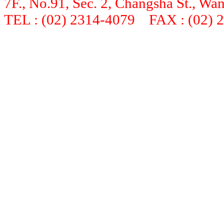
7F., No.91, Sec. 2, Changsha St., Wan
TEL : (02) 2314-4079 FAX : (02) 