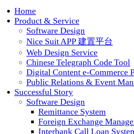
Home
Product & Service
Software Design
Nice Suit APP 建置平台
Web Design Service
Chinese Telegraph Code Tool
Digital Content e-Commerce P
Public Relations & Event Ma
Successful Story
Software Design
Remittance System
Foreign Exchange Manage
Interbank Call Loan Syste