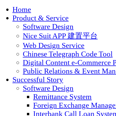
Home
Product & Service
Software Design
Nice Suit APP 建置平台
Web Design Service
Chinese Telegraph Code Tool
Digital Content e-Commerce P
Public Relations & Event Ma
Successful Story
Software Design
Remittance System
Foreign Exchange Manage
Interbank Call Loan Syste