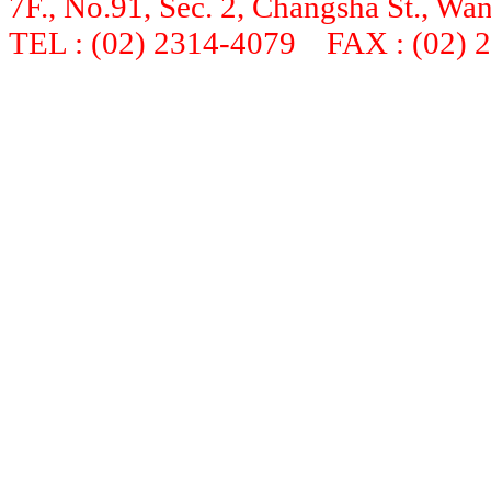
7F., No.91, Sec. 2, Changsha St., Wan
TEL : (02) 2314-4079 FAX : (02) 