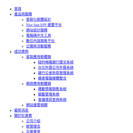
首頁
產品與服務
客製化軟體設計
Nice Suit APP 建置平台
網站設計服務
電報碼中文工具
數位內容銷售平台
公關與活動服務
成功案例
客製應用軟體類
紐約梅隆銀行匯兌系統
台北外匯公司外匯系統
銀行公會拆款管理系統
廣達電腦硬體整合
網頁應用軟體類
運動情報銷售系統
園藝管理系統
會議資訊查詢系統
網站建置相關
最新消息
關於紅貴賓
公司介紹
經營理念
召募菁英